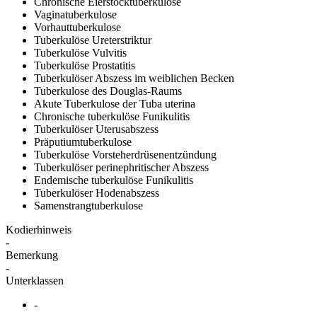
Chronische Eierstocktuberkulose
Vaginatuberkulose
Vorhauttuberkulose
Tuberkulöse Ureterstriktur
Tuberkulöse Vulvitis
Tuberkulöse Prostatitis
Tuberkulöser Abszess im weiblichen Becken
Tuberkulose des Douglas-Raums
Akute Tuberkulose der Tuba uterina
Chronische tuberkulöse Funikulitis
Tuberkulöser Uterusabszess
Präputiumtuberkulose
Tuberkulöse Vorsteherdrüsenentzündung
Tuberkulöser perinephritischer Abszess
Endemische tuberkulöse Funikulitis
Tuberkulöser Hodenabszess
Samenstrangtuberkulose
Kodierhinweis
-
Bemerkung
-
Unterklassen
-