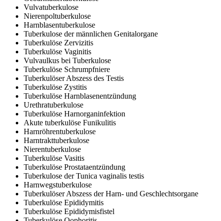
Vulvatuberkulose
Nierenpoltuberkulose
Harnblasentuberkulose
Tuberkulose der männlichen Genitalorgane
Tuberkulöse Zervizitis
Tuberkulöse Vaginitis
Vulvaulkus bei Tuberkulose
Tuberkulöse Schrumpfniere
Tuberkulöser Abszess des Testis
Tuberkulöse Zystitis
Tuberkulöse Harnblasenentzündung
Urethratuberkulose
Tuberkulöse Harnorganinfektion
Akute tuberkulöse Funikulitis
Harnröhrentuberkulose
Harntrakttuberkulose
Nierentuberkulose
Tuberkulöse Vasitis
Tuberkulöse Prostataentzündung
Tuberkulose der Tunica vaginalis testis
Harnwegstuberkulose
Tuberkulöser Abszess der Harn- und Geschlechtsorgane
Tuberkulöse Epididymitis
Tuberkulöse Epididymisfistel
Tuberkulöse Oophoritis