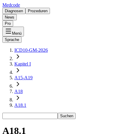
Medcode
Diagnosen
Prozeduren
News
Pro
Menü
Sprache
ICD10-GM-2026
Kapitel I
A15-A19
A18
A18.1
Suchen
A18.1