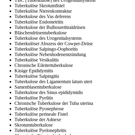
TBC [Tuberkulose] des Urogenitalsystems
Tuberkulöse Skrotumfistel
Tuberkulöse Nierenkontraktur
Tuberkulose des Vas deferens
Tuberkulöse Endometritis
Tuberkulose der Bulbourethraldrüsen
Bläschendrüsentuberkulose
Tuberkulose des Urogenitalsystems
Tuberkulöser Abszess der Cowper-Drüse
Tuberkulöse Salpingo-Oophoritis
Tuberkulöse Nebenhodenentzündung
Tuberkulöse Vesikulitis
Chronische Eileitertuberkulose
Käsige Epididymitis
Tuberkulöse Salpingitis
Tuberkulose des Ligamentum latum uteri
Samenblasentuberkulose
Tuberkulose des Sinus epididymidis
Tuberkulöse Pyelitis
Chronische Tuberkulose der Tuba uterina
Tuberkulöse Pyonephrose
Tuberkulöse perineale Fistel
Tuberkulose der Adnexe
Skrotumtuberkulose
Tuberkulöse Pyelonephritis