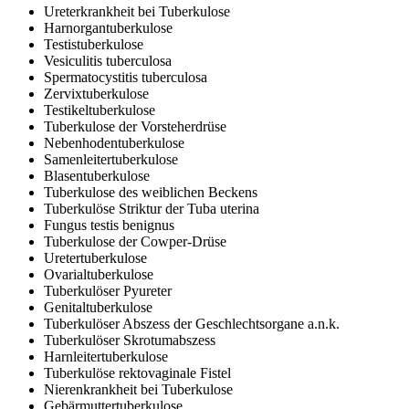
Ureterkrankheit bei Tuberkulose
Harnorgantuberkulose
Testistuberkulose
Vesiculitis tuberculosa
Spermatocystitis tuberculosa
Zervixtuberkulose
Testikeltuberkulose
Tuberkulose der Vorsteherdrüse
Nebenhodentuberkulose
Samenleitertuberkulose
Blasentuberkulose
Tuberkulose des weiblichen Beckens
Tuberkulöse Striktur der Tuba uterina
Fungus testis benignus
Tuberkulose der Cowper-Drüse
Uretertuberkulose
Ovarialtuberkulose
Tuberkulöser Pyureter
Genitaltuberkulose
Tuberkulöser Abszess der Geschlechtsorgane a.n.k.
Tuberkulöser Skrotumabszess
Harnleitertuberkulose
Tuberkulöse rektovaginale Fistel
Nierenkrankheit bei Tuberkulose
Gebärmuttertuberkulose