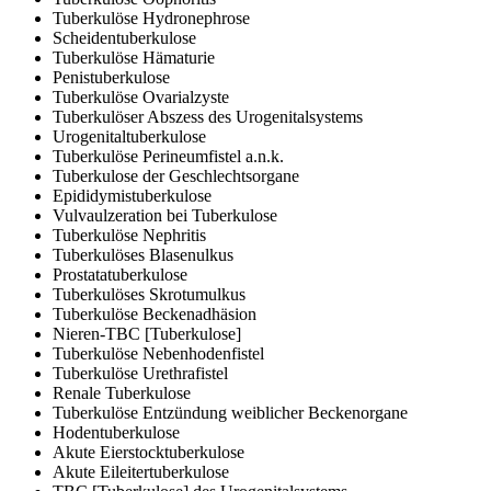
Tuberkulöse Hydronephrose
Scheidentuberkulose
Tuberkulöse Hämaturie
Penistuberkulose
Tuberkulöse Ovarialzyste
Tuberkulöser Abszess des Urogenitalsystems
Urogenitaltuberkulose
Tuberkulöse Perineumfistel a.n.k.
Tuberkulose der Geschlechtsorgane
Epididymistuberkulose
Vulvaulzeration bei Tuberkulose
Tuberkulöse Nephritis
Tuberkulöses Blasenulkus
Prostatatuberkulose
Tuberkulöses Skrotumulkus
Tuberkulöse Beckenadhäsion
Nieren-TBC [Tuberkulose]
Tuberkulöse Nebenhodenfistel
Tuberkulöse Urethrafistel
Renale Tuberkulose
Tuberkulöse Entzündung weiblicher Beckenorgane
Hodentuberkulose
Akute Eierstocktuberkulose
Akute Eileitertuberkulose