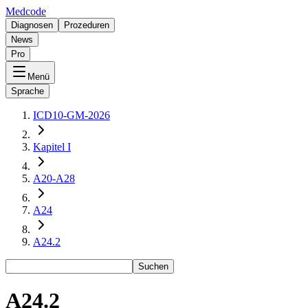
Medcode
Diagnosen
Prozeduren
News
Pro
Menü
Sprache
ICD10-GM-2026
Kapitel I
A20-A28
A24
A24.2
Suchen
A24.2