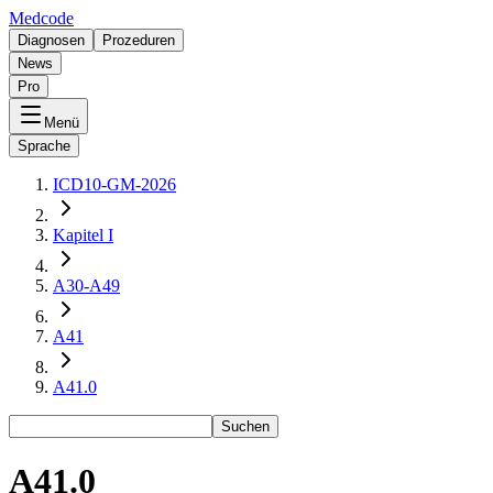
Medcode
Diagnosen
Prozeduren
News
Pro
Menü
Sprache
ICD10-GM-2026
Kapitel I
A30-A49
A41
A41.0
Suchen
A41.0