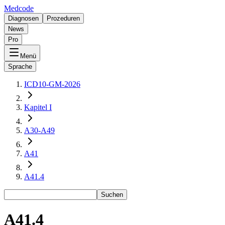
Medcode
Diagnosen
Prozeduren
News
Pro
Menü
Sprache
ICD10-GM-2026
Kapitel I
A30-A49
A41
A41.4
Suchen
A41.4