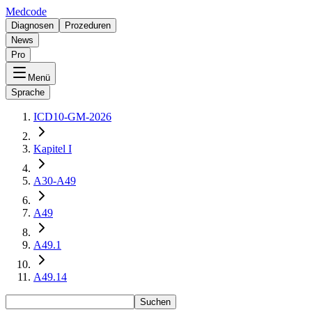
Medcode
Diagnosen
Prozeduren
News
Pro
Menü
Sprache
ICD10-GM-2026
Kapitel I
A30-A49
A49
A49.1
A49.14
Suchen