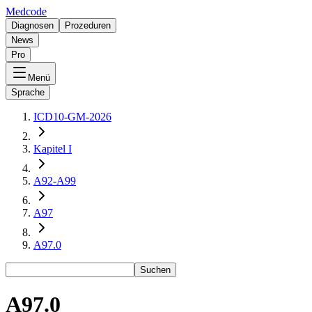
Medcode
Diagnosen
Prozeduren
News
Pro
Menü
Sprache
ICD10-GM-2026
Kapitel I
A92-A99
A97
A97.0
Suchen
A97.0