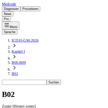
Medcode
Diagnosen
Prozeduren
News
Pro
Menü
Sprache
ICD10-GM-2026
Kapitel I
B00-B09
B02
Suchen
B02
Zoster [Herpes zoster]