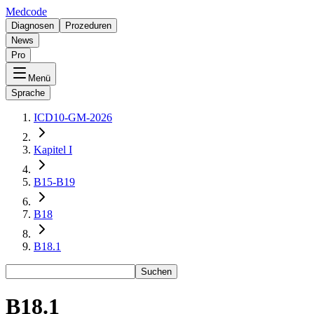
Medcode
Diagnosen
Prozeduren
News
Pro
Menü
Sprache
ICD10-GM-2026
Kapitel I
B15-B19
B18
B18.1
Suchen
B18.1