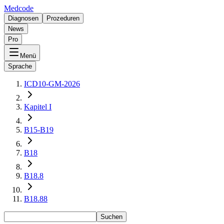
Medcode
Diagnosen
Prozeduren
News
Pro
Menü
Sprache
ICD10-GM-2026
Kapitel I
B15-B19
B18
B18.8
B18.88
Suchen