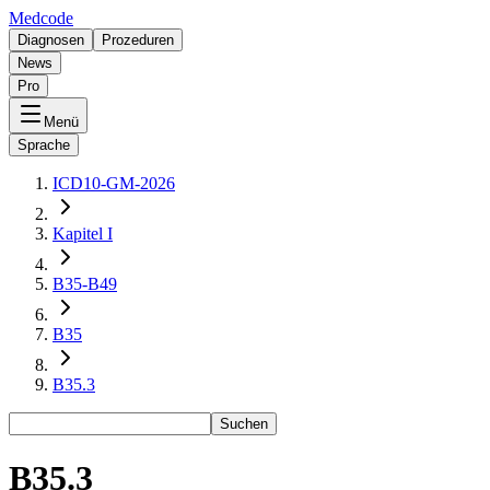
Medcode
Diagnosen
Prozeduren
News
Pro
Menü
Sprache
ICD10-GM-2026
Kapitel I
B35-B49
B35
B35.3
Suchen
B35.3