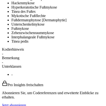
Hackenmykose
Hyperkeratotische Fußmykose
Tinea des Fußes
Mykotische Fußflechte
Fußdermatophytose [Dermatophytie]
Unterschenkelmykose
Fußmykose
Zehenzwischenraummykose
Interphalangeale Fußmykose
Tinea pedis
Kodierhinweis
-
Bemerkung
-
Unterklassen
-
Pro Insights freischalten
Abonnieren Sie, um Codereferenzen und erweiterte Einblicke zu
erhalten.
Jetzt abonnieren