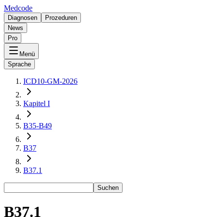
Medcode
Diagnosen
Prozeduren
News
Pro
Menü
Sprache
ICD10-GM-2026
Kapitel I
B35-B49
B37
B37.1
Suchen
B37.1