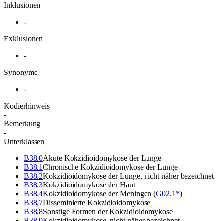
Inklusionen
-
Exklusionen
-
Synonyme
-
Kodierhinweis
-
Bemerkung
-
Unterklassen
B38.0
Akute Kokzidioidomykose der Lunge
B38.1
Chronische Kokzidioidomykose der Lunge
B38.2
Kokzidioidomykose der Lunge, nicht näher bezeichnet
B38.3
Kokzidioidomykose der Haut
B38.4
Kokzidioidomykose der Meningen
(
G02.1*
)
B38.7
Disseminierte Kokzidioidomykose
B38.8
Sonstige Formen der Kokzidioidomykose
B38.9
Kokzidioidomykose, nicht näher bezeichnet