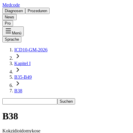
Medcode
Diagnosen
Prozeduren
News
Pro
Menü
Sprache
ICD10-GM-2026
Kapitel I
B35-B49
B38
Suchen
B38
Kokzidioidomykose