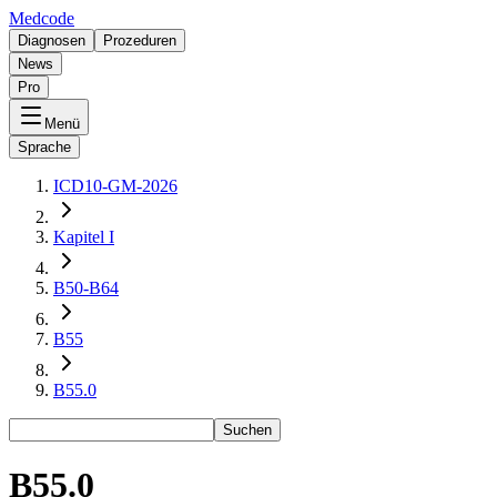
Medcode
Diagnosen
Prozeduren
News
Pro
Menü
Sprache
ICD10-GM-2026
Kapitel I
B50-B64
B55
B55.0
Suchen
B55.0