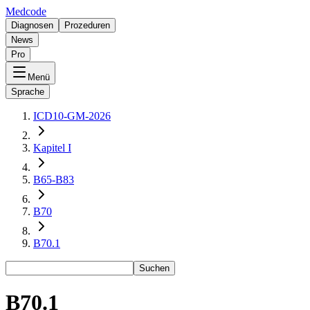
Medcode
Diagnosen
Prozeduren
News
Pro
Menü
Sprache
ICD10-GM-2026
Kapitel I
B65-B83
B70
B70.1
Suchen
B70.1