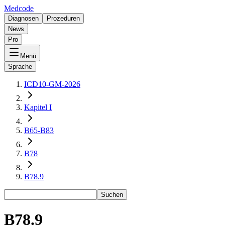
Medcode
Diagnosen
Prozeduren
News
Pro
Menü
Sprache
ICD10-GM-2026
Kapitel I
B65-B83
B78
B78.9
Suchen
B78.9