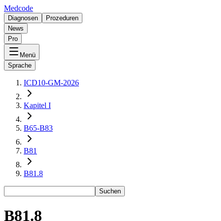
Medcode
Diagnosen
Prozeduren
News
Pro
Menü
Sprache
ICD10-GM-2026
Kapitel I
B65-B83
B81
B81.8
Suchen
B81.8