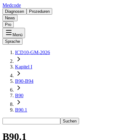
Medcode
Diagnosen
Prozeduren
News
Pro
Menü
Sprache
ICD10-GM-2026
Kapitel I
B90-B94
B90
B90.1
Suchen
B90.1