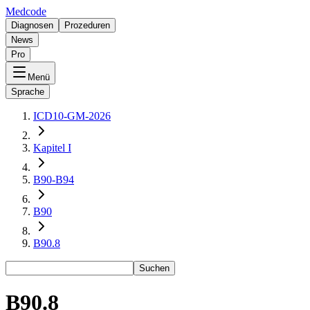
Medcode
Diagnosen
Prozeduren
News
Pro
Menü
Sprache
ICD10-GM-2026
Kapitel I
B90-B94
B90
B90.8
Suchen
B90.8