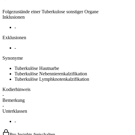
Folgezustände einer Tuberkulose sonstiger Organe
Inklusionen
-
Exklusionen
-
Synonyme
Tuberkulöse Hautnarbe
Tuberkulöse Nebennierenkalzifikation
Tuberkulöse Lymphknotenkalzifikation
Kodierhinweis
-
Bemerkung
-
Unterklassen
-
Pro Insights freischalten