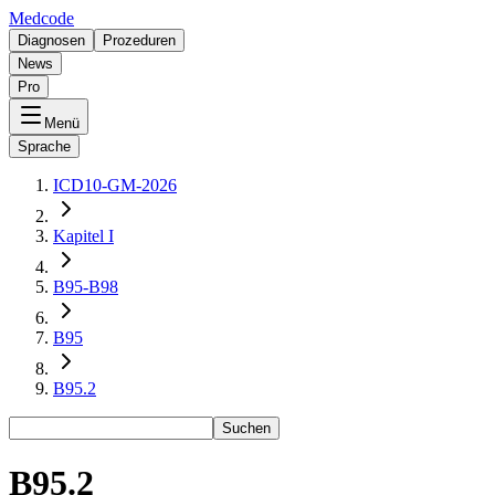
Medcode
Diagnosen
Prozeduren
News
Pro
Menü
Sprache
ICD10-GM-2026
Kapitel I
B95-B98
B95
B95.2
Suchen
B95.2