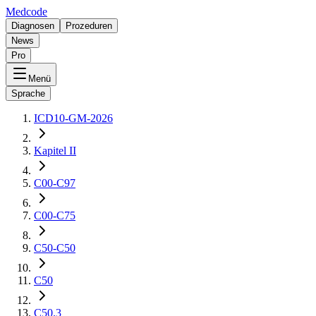
Medcode
Diagnosen
Prozeduren
News
Pro
Menü
Sprache
ICD10-GM-2026
Kapitel II
C00-C97
C00-C75
C50-C50
C50
C50.3