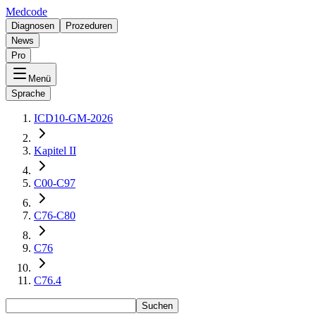
Medcode
Diagnosen
Prozeduren
News
Pro
Menü
Sprache
ICD10-GM-2026
Kapitel II
C00-C97
C76-C80
C76
C76.4
Suchen