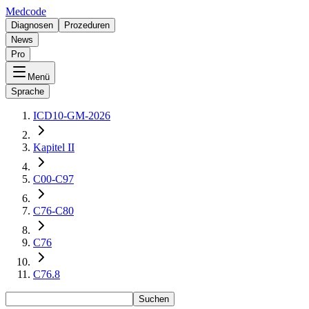
Medcode
Diagnosen
Prozeduren
News
Pro
Menü
Sprache
ICD10-GM-2026
Kapitel II
C00-C97
C76-C80
C76
C76.8
Suchen