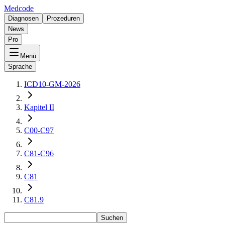
Medcode
Diagnosen
Prozeduren
News
Pro
Menü
Sprache
ICD10-GM-2026
Kapitel II
C00-C97
C81-C96
C81
C81.9
Suchen