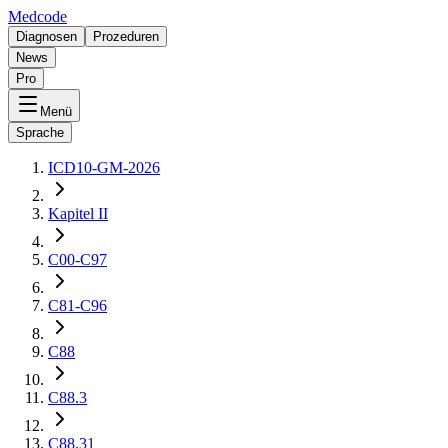
Medcode
Diagnosen
Prozeduren
News
Pro
Menü
Sprache
ICD10-GM-2026
Kapitel II
C00-C97
C81-C96
C88
C88.3
C88.31