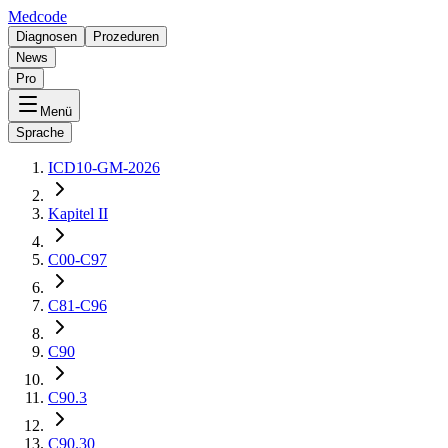
Medcode
Diagnosen
Prozeduren
News
Pro
Menü
Sprache
ICD10-GM-2026
Kapitel II
C00-C97
C81-C96
C90
C90.3
C90.30