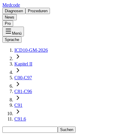
Medcode
Diagnosen
Prozeduren
News
Pro
Menü
Sprache
ICD10-GM-2026
Kapitel II
C00-C97
C81-C96
C91
C91.6
Suchen