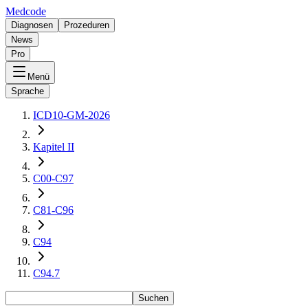
Medcode
Diagnosen
Prozeduren
News
Pro
Menü
Sprache
ICD10-GM-2026
Kapitel II
C00-C97
C81-C96
C94
C94.7
Suchen