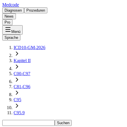
Medcode
Diagnosen
Prozeduren
News
Pro
Menü
Sprache
ICD10-GM-2026
Kapitel II
C00-C97
C81-C96
C95
C95.9
Suchen