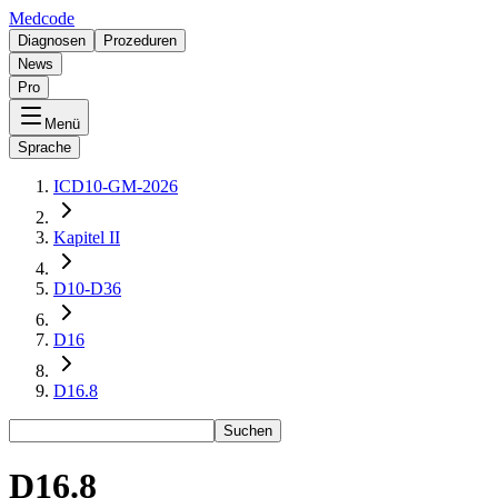
Medcode
Diagnosen
Prozeduren
News
Pro
Menü
Sprache
ICD10-GM-2026
Kapitel II
D10-D36
D16
D16.8
Suchen
D16.8