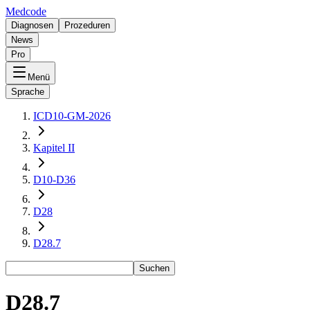
Medcode
Diagnosen
Prozeduren
News
Pro
Menü
Sprache
ICD10-GM-2026
Kapitel II
D10-D36
D28
D28.7
Suchen
D28.7