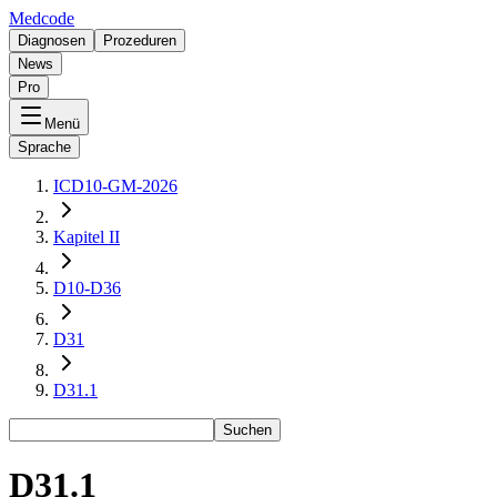
Medcode
Diagnosen
Prozeduren
News
Pro
Menü
Sprache
ICD10-GM-2026
Kapitel II
D10-D36
D31
D31.1
Suchen
D31.1