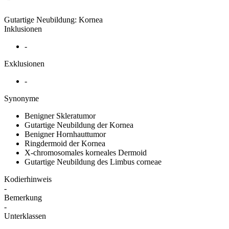
Gutartige Neubildung: Kornea
Inklusionen
-
Exklusionen
-
Synonyme
Benigner Skleratumor
Gutartige Neubildung der Kornea
Benigner Hornhauttumor
Ringdermoid der Kornea
X-chromosomales korneales Dermoid
Gutartige Neubildung des Limbus corneae
Kodierhinweis
-
Bemerkung
-
Unterklassen