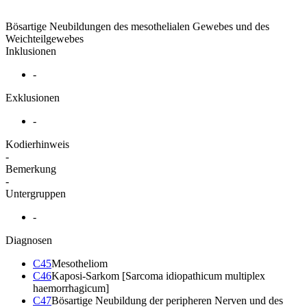
Bösartige Neubildungen des mesothelialen Gewebes und des
Weichteilgewebes
Inklusionen
-
Exklusionen
-
Kodierhinweis
-
Bemerkung
-
Untergruppen
-
Diagnosen
C45
Mesotheliom
C46
Kaposi-Sarkom [Sarcoma idiopathicum multiplex
haemorrhagicum]
C47
Bösartige Neubildung der peripheren Nerven und des