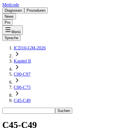
Medcode
Diagnosen
Prozeduren
News
Pro
Menü
Sprache
ICD10-GM-2026
Kapitel II
C00-C97
C00-C75
C45-C49
Suchen
C45-C49