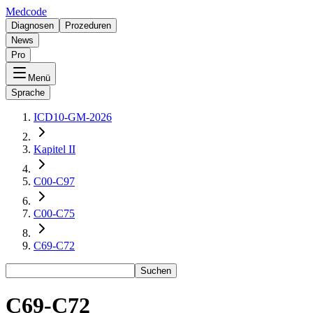
Medcode
Diagnosen
Prozeduren
News
Pro
Menü
Sprache
ICD10-GM-2026
Kapitel II
C00-C97
C00-C75
C69-C72
Suchen
C69-C72