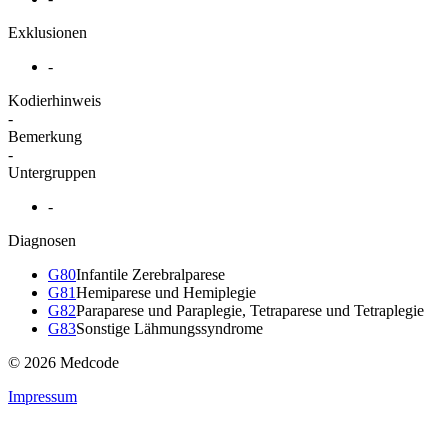
Exklusionen
-
Kodierhinweis
-
Bemerkung
-
Untergruppen
-
Diagnosen
G80
Infantile Zerebralparese
G81
Hemiparese und Hemiplegie
G82
Paraparese und Paraplegie, Tetraparese und Tetraplegie
G83
Sonstige Lähmungssyndrome
© 2026 Medcode
Impressum