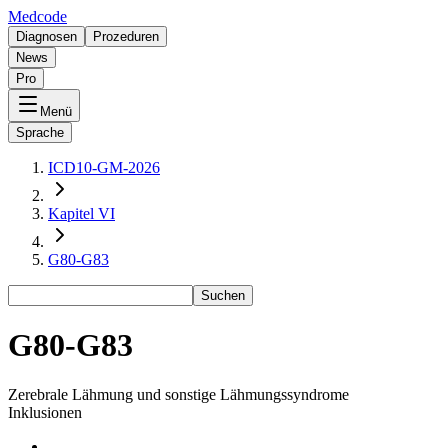
Medcode
Diagnosen
Prozeduren
News
Pro
Menü
Sprache
ICD10-GM-2026
Kapitel VI
G80-G83
Suchen
G80-G83
Zerebrale Lähmung und sonstige Lähmungssyndrome
Inklusionen
-