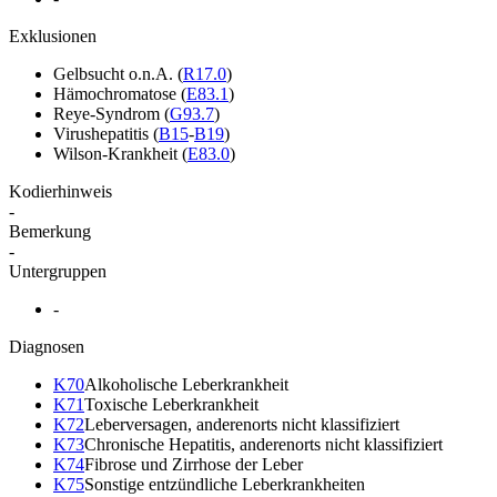
Exklusionen
Gelbsucht o.n.A.
(
R17.0
)
Hämochromatose
(
E83.1
)
Reye-Syndrom
(
G93.7
)
Virushepatitis
(
B15
-
B19
)
Wilson-Krankheit
(
E83.0
)
Kodierhinweis
-
Bemerkung
-
Untergruppen
-
Diagnosen
K70
Alkoholische Leberkrankheit
K71
Toxische Leberkrankheit
K72
Leberversagen, anderenorts nicht klassifiziert
K73
Chronische Hepatitis, anderenorts nicht klassifiziert
K74
Fibrose und Zirrhose der Leber
K75
Sonstige entzündliche Leberkrankheiten