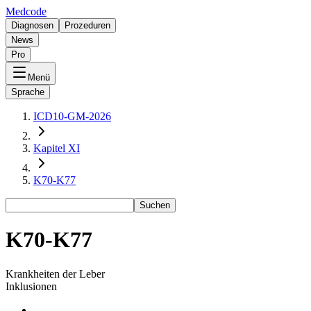
Medcode
Diagnosen
Prozeduren
News
Pro
Menü
Sprache
ICD10-GM-2026
Kapitel XI
K70-K77
Suchen
K70-K77
Krankheiten der Leber
Inklusionen
-