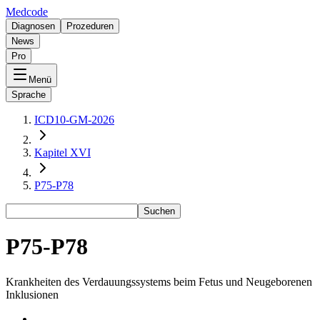
Medcode
Diagnosen
Prozeduren
News
Pro
Menü
Sprache
ICD10-GM-2026
Kapitel XVI
P75-P78
Suchen
P75-P78
Krankheiten des Verdauungssystems beim Fetus und Neugeborenen
Inklusionen
-