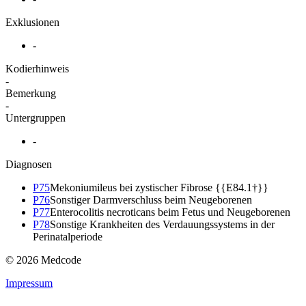
Exklusionen
-
Kodierhinweis
-
Bemerkung
-
Untergruppen
-
Diagnosen
P75
Mekoniumileus bei zystischer Fibrose {{E84.1†}}
P76
Sonstiger Darmverschluss beim Neugeborenen
P77
Enterocolitis necroticans beim Fetus und Neugeborenen
P78
Sonstige Krankheiten des Verdauungssystems in der
Perinatalperiode
© 2026 Medcode
Impressum