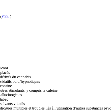
e
(
F55.-
)
alcool
opiacés
 dérivés du cannabis
 sédatifs ou d’hypnotiques
 cocaïne
utres stimulants, y compris la caféine
hallucinogènes
 tabac
solvants volatils
rogues multiples et troubles liés à l’utilisation d’autres substances psy