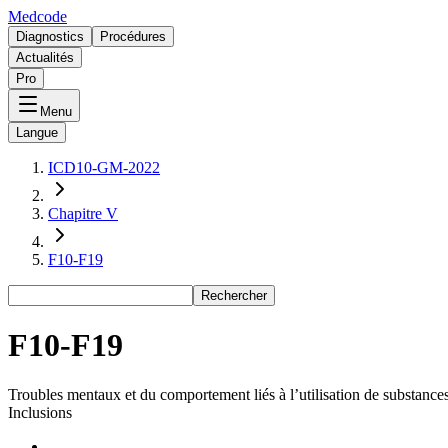
Medcode
Diagnostics
Procédures
Actualités
Pro
Menu
Langue
ICD10-GM-2022
Chapitre V
F10-F19
Rechercher
F10-F19
Troubles mentaux et du comportement liés à l’utilisation de substance
Inclusions
-