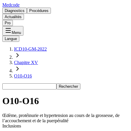
Medcode
Diagnostics
Procédures
Actualités
Pro
Menu
Langue
ICD10-GM-2022
Chapitre XV
O10-O16
Rechercher
O10-O16
Œdème, protéinurie et hypertension au cours de la grossesse, de
l’accouchement et de la puerpéralité
Inclusions