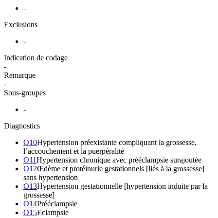
-
Exclusions
-
Indication de codage
-
Remarque
-
Sous-groupes
-
Diagnostics
O10
Hypertension préexistante compliquant la grossesse,
l’accouchement et la puerpéralité
O11
Hypertension chronique avec prééclampsie surajoutée
O12
Œdème et protéinurie gestationnels [liés à la grossesse]
sans hypertension
O13
Hypertension gestationnelle [hypertension induite par la
grossesse]
O14
Prééclampsie
O15
Eclampsie