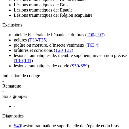
Lésions traumatiques de: Bras
Lésions traumatiques de: Epaule
Lésions traumatiques de: Région scapulaire
Exclusions
atteinte bilatérale de l’épaule et du bras
(
T00
-
T07
)
gelures
(
T33
-
T35
)
piqûre ou morsure, d’insecte venimeux
(
T63.4
)
brûlures et corrosions
(
T20
-
T32
)
lésions traumatiques de: membre supérieur, niveau non précisé
(
T10
-
T11
)
lésions traumatiques de: coude
(
S50
-
S59
)
Indication de codage
-
Remarque
-
Sous-groupes
-
Diagnostics
S40
Lésion traumatique superficielle de l’épaule et du bras