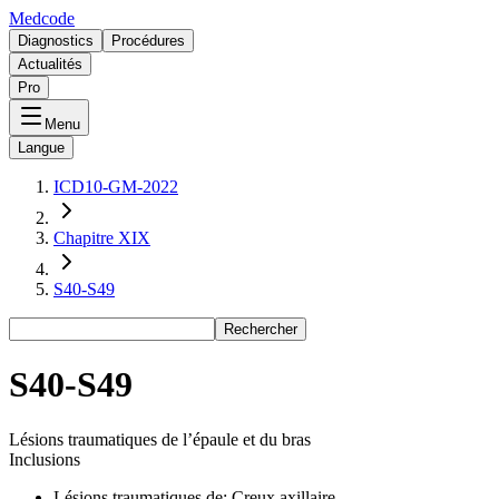
Medcode
Diagnostics
Procédures
Actualités
Pro
Menu
Langue
ICD10-GM-2022
Chapitre XIX
S40-S49
Rechercher
S40-S49
Lésions traumatiques de l’épaule et du bras
Inclusions
Lésions traumatiques de: Creux axillaire