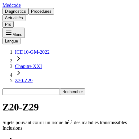
Medcode
Diagnostics
Procédures
Actualités
Pro
Menu
Langue
ICD10-GM-2022
Chapitre XXI
Z20-Z29
Rechercher
Z20-Z29
Sujets pouvant courir un risque lié à des maladies transmissibles
Inclusions
-