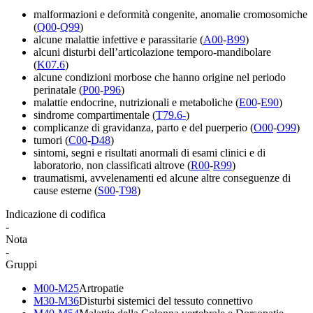
malformazioni e deformità congenite, anomalie cromosomiche
(
Q00
-
Q99
)
alcune malattie infettive e parassitarie
(
A00
-
B99
)
alcuni disturbi dell’articolazione temporo-mandibolare
(
K07.6
)
alcune condizioni morbose che hanno origine nel periodo
perinatale
(
P00
-
P96
)
malattie endocrine, nutrizionali e metaboliche
(
E00
-
E90
)
sindrome compartimentale
(
T79.6-
)
complicanze di gravidanza, parto e del puerperio
(
O00
-
O99
)
tumori
(
C00
-
D48
)
sintomi, segni e risultati anormali di esami clinici e di
laboratorio, non classificati altrove
(
R00
-
R99
)
traumatismi, avvelenamenti ed alcune altre conseguenze di
cause esterne
(
S00
-
T98
)
Indicazione di codifica
-
Nota
-
Gruppi
M00-M25
Artropatie
M30-M36
Disturbi sistemici del tessuto connettivo