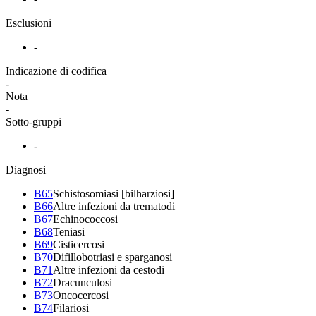
Esclusioni
-
Indicazione di codifica
-
Nota
-
Sotto-gruppi
-
Diagnosi
B65
Schistosomiasi [bilharziosi]
B66
Altre infezioni da trematodi
B67
Echinococcosi
B68
Teniasi
B69
Cisticercosi
B70
Difillobotriasi e sparganosi
B71
Altre infezioni da cestodi
B72
Dracunculosi
B73
Oncocercosi
B74
Filariosi