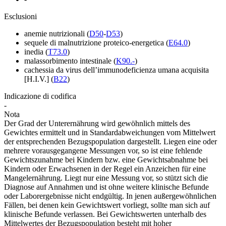
Esclusioni
anemie nutrizionali
(
D50
-
D53
)
sequele di malnutrizione proteico-energetica
(
E64.0
)
inedia
(
T73.0
)
malassorbimento intestinale
(
K90.-
)
cachessia da virus dell’immunodeficienza umana acquisita
[H.I.V.]
(
B22
)
Indicazione di codifica
-
Nota
Der Grad der Unterernährung wird gewöhnlich mittels des
Gewichtes ermittelt und in Standardabweichungen vom Mittelwert
der entsprechenden Bezugspopulation dargestellt. Liegen eine oder
mehrere vorausgegangene Messungen vor, so ist eine fehlende
Gewichtszunahme bei Kindern bzw. eine Gewichtsabnahme bei
Kindern oder Erwachsenen in der Regel ein Anzeichen für eine
Mangelernährung. Liegt nur eine Messung vor, so stützt sich die
Diagnose auf Annahmen und ist ohne weitere klinische Befunde
oder Laborergebnisse nicht endgültig. In jenen außergewöhnlichen
Fällen, bei denen kein Gewichtswert vorliegt, sollte man sich auf
klinische Befunde verlassen. Bei Gewichtswerten unterhalb des
Mittelwertes der Bezugspopulation besteht mit hoher