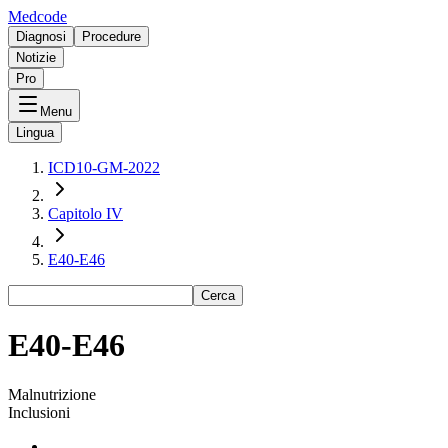
Medcode
Diagnosi
Procedure
Notizie
Pro
Menu
Lingua
ICD10-GM-2022
Capitolo IV
E40-E46
Cerca
E40-E46
Malnutrizione
Inclusioni
-