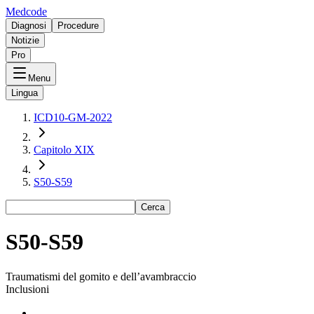
Medcode
Diagnosi
Procedure
Notizie
Pro
Menu
Lingua
ICD10-GM-2022
Capitolo XIX
S50-S59
Cerca
S50-S59
Traumatismi del gomito e dell’avambraccio
Inclusioni
-