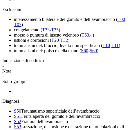
Esclusioni
interessamento bilaterale del gomito e dell’avambraccio
(
T00
-
T07
)
congelamento
(
T33
-
T35
)
morso o puntura di insetto velenoso
(
T63.4
)
ustioni e corrosioni
(
T20
-
T32
)
traumatismi del: braccio, livello non specificato
(
T10
-
T11
)
traumatismi del: polso e della mano
(
S60
-
S69
)
Indicazione di codifica
-
Nota
-
Sotto-gruppi
-
Diagnosi
S50
Traumatismo superficiale dell’avambraccio
S51
Ferita aperta del gomito e dell’avambraccio
S52
Frattura dell’avambraccio
S53
Lussazione, distorsione e distrazione di articolazioni e di