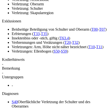
Verletzung: Oberarm
Verletzung: Schulter
Verletzung: Skapularregion
Exklusionen
Beidseitige Beteiligung von Schulter und Oberarm
(
T00
-
T07
)
Erfrierungen
(
T33
-
T35
)
Insektenbiss oder -stich, giftig
(
T63.4
)
Verbrennungen und Verätzungen
(
T20
-
T32
)
Verletzungen: Arm, Höhe nicht näher bezeichnet
(
T10
-
T11
)
Verletzungen: Ellenbogen
(
S50
-
S59
)
Kodierhinweis
-
Bemerkung
-
Untergruppen
-
Diagnosen
S40
Oberflächliche Verletzung der Schulter und des
Oberarmes