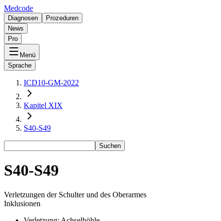
Medcode
Diagnosen
Prozeduren
News
Pro
Menü
Sprache
ICD10-GM-2022
Kapitel XIX
S40-S49
Suchen
S40-S49
Verletzungen der Schulter und des Oberarmes
Inklusionen
Verletzung: Achselhöhle