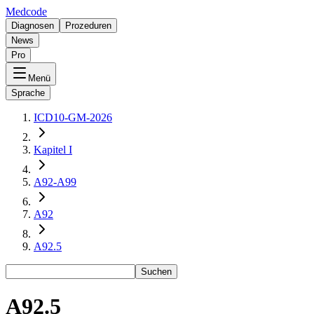
Medcode
Diagnosen
Prozeduren
News
Pro
Menü
Sprache
ICD10-GM-2026
Kapitel I
A92-A99
A92
A92.5
Suchen
A92.5