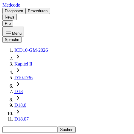
Medcode
Diagnosen
Prozeduren
News
Pro
Menü
Sprache
ICD10-GM-2026
Kapitel II
D10-D36
D18
D18.0
D18.07
Suchen