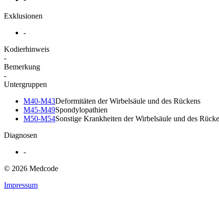
Exklusionen
-
Kodierhinweis
-
Bemerkung
-
Untergruppen
M40-M43
Deformitäten der Wirbelsäule und des Rückens
M45-M49
Spondylopathien
M50-M54
Sonstige Krankheiten der Wirbelsäule und des Rück
Diagnosen
-
© 2026 Medcode
Impressum