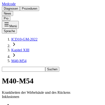
Medcode
Diagnosen
Prozeduren
News
Pro
Menü
Sprache
ICD10-GM-2022
Kapitel XIII
M40-M54
Suchen
M40-M54
Krankheiten der Wirbelsäule und des Rückens
Inklusionen
-