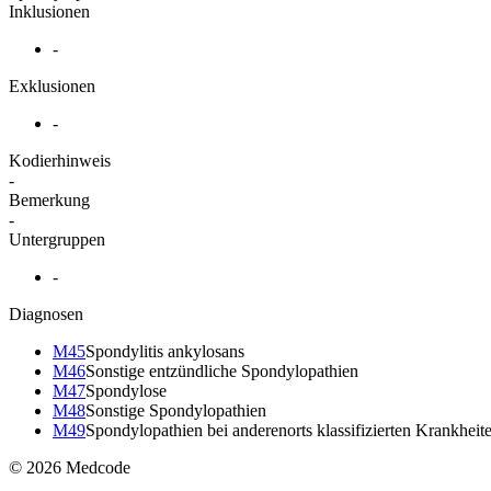
Inklusionen
-
Exklusionen
-
Kodierhinweis
-
Bemerkung
-
Untergruppen
-
Diagnosen
M45
Spondylitis ankylosans
M46
Sonstige entzündliche Spondylopathien
M47
Spondylose
M48
Sonstige Spondylopathien
M49
Spondylopathien bei anderenorts klassifizierten Krankheit
© 2026 Medcode