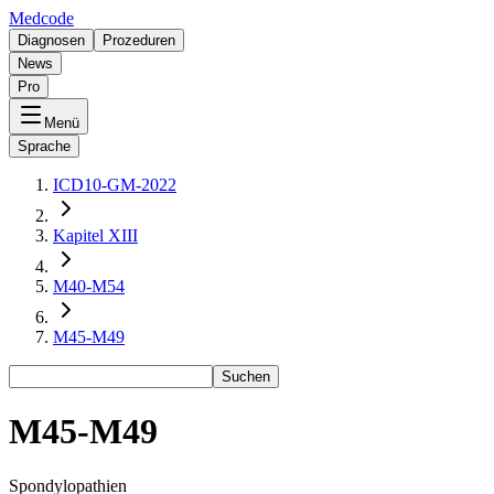
Medcode
Diagnosen
Prozeduren
News
Pro
Menü
Sprache
ICD10-GM-2022
Kapitel XIII
M40-M54
M45-M49
Suchen
M45-M49
Spondylopathien