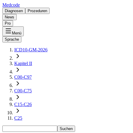
Medcode
Diagnosen
Prozeduren
News
Pro
Menü
Sprache
ICD10-GM-2026
Kapitel II
C00-C97
C00-C75
C15-C26
C25
Suchen