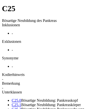
C25
Bösartige Neubildung des Pankreas
Inklusionen
-
Exklusionen
-
Synonyme
-
Kodierhinweis
-
Bemerkung
-
Unterklassen
C25.0
Bösartige Neubildung: Pankreaskopf
C25.1
Bösartige Neubildung: Pankreaskörper